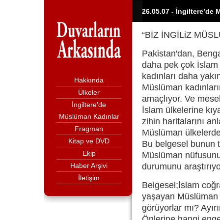
26.05.07 - İngiltere’de
“BİZ İNGİLiZ MÜS
Pakistan'dan, Benga
daha pek çok İslam 
kadınları daha yakı
Hakkında
Müslüman kadınların
Ülkeler
amaçlıyor. Ve mesele
İngiltere’de
İslam ülkelerine kı
Müslüman Kadınlar
zihin haritalarını a
Fragman
Müslüman ülkelerdeki
Kitap ve DVD
Bu belgesel bunun t
Ekip
Müslüman nüfusunu 
Haber Arşivi
durumunu araştırıyo
İletişim
Belgesel;İslam coğra
yaşayan Müslüman ka
görüyorlar mı? Ayırı
Önlerine hangi engel