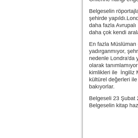
Belgeselin röportaj
şehirde yapıldı.Lon
daha fazla Avrupalı
daha çok kendi aral
En fazla Müslüman g
yadırganmıyor, şehri
nedenle Londra'da 
olarak tanımlamıyorla
kimlikleri ile İngili
kültürel değerleri i
bakıyorlar.
Belgeseli 23 Şubat 
Belgeselin kitap hazı