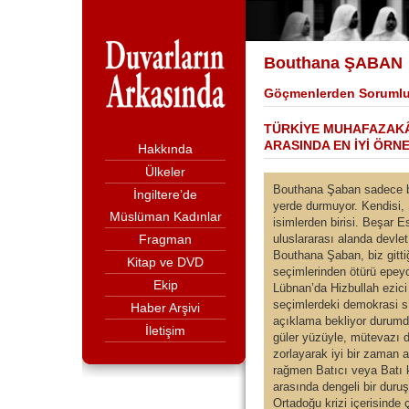
Bouthana ŞABAN
Göçmenlerden Soruml
TÜRKİYE MUHAFAZAKÂ
ARASINDA EN İYİ ÖRN
Hakkında
Ülkeler
Bouthana Şaban sadece bi
İngiltere’de
yerde durmuyor. Kendisi, 
Müslüman Kadınlar
isimlerden birisi. Beşar E
Fragman
uluslararası alanda devle
Bouthana Şaban, biz gitti
Kitap ve DVD
seçimlerinden ötürü epeyc
Ekip
Lübnan’da Hizbullah ezici
seçimlerdeki demokrasi s
Haber Arşivi
açıklama bekliyor durum
İletişim
güler yüzüyle, mütevazı du
zorlayarak iyi bir zaman 
rağmen Batıcı veya Batı 
arasında dengeli bir duru
Ortadoğu krizi içerisinde