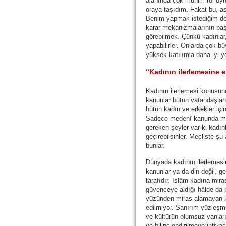
alanında çok mühim rol oyna
oraya taşıdım. Fakat bu, as
Benim yapmak istediğim de
karar mekanizmalarının başı
görebilmek. Çünkü kadınlar, ü
yapabilirler. Onlarda çok b
yüksek katılımla daha iyi yer
“Kadının ilerlemesine 
Kadının ilerlemesi konusun
kanunlar bütün vatandaşları
bütün kadın ve erkekler için 
Sadece medenî kanunda mes
gereken şeyler var ki kadın
geçirebilsinler. Mecliste şu
bunlar.
Dünyada kadının ilerlemesi
kanunlar ya da din değil, g
tarafıdır. İslâm kadına mir
güvenceye aldığı hâlde da
yüzünden miras alamayan k
edilmiyor. Sanırım yüzleş
ve kültürün olumsuz yanları
ve bilinçlendirilmeye ihtiyaç