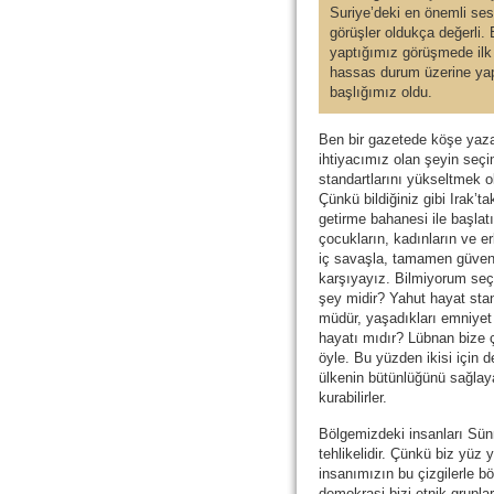
Suriye’deki en önemli sesle
görüşler oldukça değerli.
yaptığımız görüşmede ilk 
hassas durum üzerine yapt
başlığımız oldu.
Ben bir gazetede köşe yaz
ihtiyacımız olan şeyin seçi
standartlarını yükseltmek 
Çünkü bildiğiniz gibi Irak’t
getirme bahanesi ile başlatı
çocukların, kadınların ve e
iç savaşla, tamamen güvenl
karşıyayız. Bilmiyorum seç
şey midir? Yahut hayat stan
müdür, yaşadıkları emniyet
hayatı mıdır? Lübnan bize ç
öyle. Bu yüzden ikisi için d
ülkenin bütünlüğünü sağlay
kurabilirler.
Bölgemizdeki insanları Sünni
tehlikelidir. Çünkü biz yüz y
insanımızın bu çizgilerle b
demokrasi bizi etnik grupla