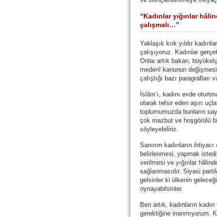
“Kadınlar yığınlar hâlin
çalışmalı…”
Yaklaşık kırk yıldır kadınlar
çalışıyoruz. Kadınlar gerçe
Onlar artık bakan, büyükel
medenî kanunun değişmesi 
çalıştığı bazı paragrafları v
İslâm’ı, kadını evde oturt
olarak tefsir eden aşırı uçla
toplumumuzda bunların sayı
çok mazbut ve hoşgörülü bi
söyleyebiliriz.
Sanırım kadınların ihtiyacı
belirlenmesi, yapmak istedikl
verilmesi ve yığınlar hâlinde
sağlanmasıdır. Siyasi partile
gelsinler ki ülkenin geleceğ
oynayabilsinler.
Ben artık, kadınların kadın 
gerektiğine inanmıyorum. Kad