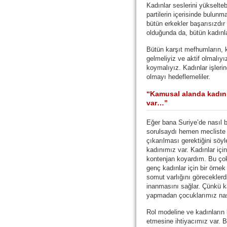
Kadınlar seslerini yükselteb
partilerin içerisinde bulunm
bütün erkekler başarısızdır
olduğunda da, bütün kadınla
Bütün karşıt mefhumların, k
gelmeliyiz ve aktif olmalıyız
koymalıyız. Kadınlar işleri
olmayı hedeflemeliler.
“Kamusal alanda kadın 
var…”
Eğer bana Suriye’de nasıl bi
sorulsaydı hemen mecliste
çıkarılması gerektiğini söy
kadınımız var. Kadınlar için
kontenjan koyardım. Bu çok 
genç kadınlar için bir örnek
somut varlığını göreceklerdi
inanmasını sağlar. Çünkü k
yapmadan çocuklarımız nası
Rol modeline ve kadınların
etmesine ihtiyacımız var. B