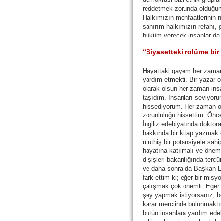
reddetmek zorunda olduğumuz
Halkımızın menfaatlerinin 
sanırım halkımızın refahı, g
hüküm verecek insanlar da 
“Siyasetteki rolüme bi
Hayattaki gayem her zaman
yardım etmekti. Bir yazar ol
olarak olsun her zaman insa
taşıdım. İnsanları seviyorum
hissediyorum. Her zaman on
zorunluluğu hissettim. Ön
İngiliz edebiyatında doktora
hakkında bir kitap yazmak 
müthiş bir potansiyele sah
hayatına katılmalı ve önemli
dışişleri bakanlığında te
ve daha sonra da Başkan E
fark ettim ki; eğer bir mis
çalışmak çok önemli. Eğer b
şey yapmak istiyorsanız, bel
karar merciinde bulunmaktı
bütün insanlara yardım edeb