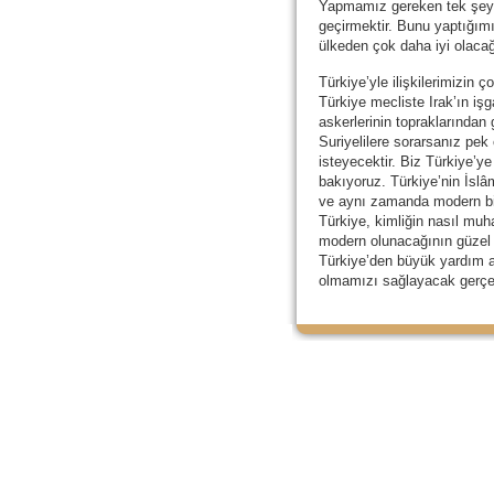
Yapmamız gereken tek şey,
geçirmektir. Bunu yaptığım
ülkeden çok daha iyi olacağ
Türkiye’yle ilişkilerimizin ç
Türkiye mecliste Irak’ın iş
askerlerinin topraklarından
Suriyelilere sorarsanız pek
isteyecektir. Biz Türkiye’y
bakıyoruz. Türkiye’nin İsl
ve aynı zamanda modern bir
Türkiye, kimliğin nasıl muh
modern olunacağının güzel b
Türkiye’den büyük yardım 
olmamızı sağlayacak gerçek