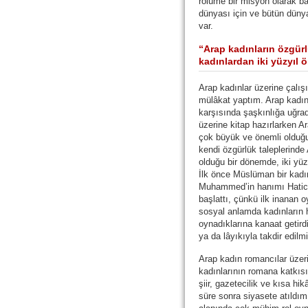
rolüme bir misyon olarak b
dünyası için ve bütün düny
var.
“Arap kadınların özgürlü
kadınlardan iki yüzyıl
Arap kadınlar üzerine çalı
mülâkat yaptım. Arap kadınl
karşısında şaşkınlığa uğra
üzerine kitap hazırlarken A
çok büyük ve önemli olduğu
kendi özgürlük taleplerinde 
olduğu bir dönemde, iki yüz
İlk önce Müslüman bir kad
Muhammed’in hanımı Hatice’
başlattı, çünkü ilk inanan o
sosyal anlamda kadınların h
oynadıklarına kanaat getir
ya da lâyıkıyla takdir edilmi
Arap kadın romancılar üzeri
kadınlarının romana katkıs
şiir, gazetecilik ve kısa h
süre sonra siyasete atıldım