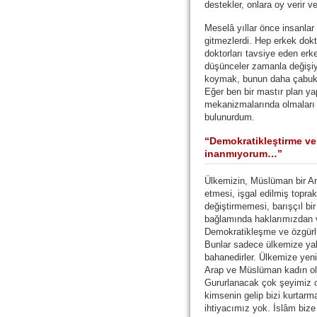
destekler, onlara oy verir ve
Meselâ yıllar önce insanlar
gitmezlerdi. Hep erkek dokt
doktorları tavsiye eden erk
düşünceler zamanla değişiy
koymak, bunun daha çabuk 
Eğer ben bir mastır plan y
mekanizmalarında olmaları i
bulunurdum.
“Demokratikleştirme v
inanmıyorum…”
Ülkemizin, Müslüman bir Ar
etmesi, işgal edilmiş topra
değiştirmemesi, barışçıl bi
bağlamında haklarımızdan 
Demokratikleşme ve özgür
Bunlar sadece ülkemize yaba
bahanedirler. Ülkemize yen
Arap ve Müslüman kadın ol
Gururlanacak çok şeyimiz 
kimsenin gelip bizi kurtar
ihtiyacımız yok. İslâm bize 