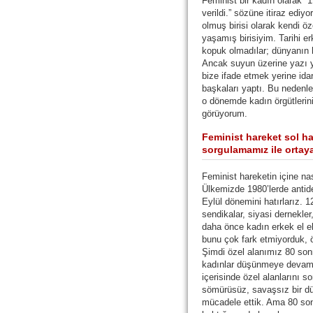
Feminist bir kadın olarak “
verildi.” sözüne itiraz edi
olmuş birisi olarak kendi ö
yaşamış birisiyim. Tarihi er
kopuk olmadılar; dünyanın h
Ancak suyun üzerine yazı y
bize ifade etmek yerine idar
başkaları yaptı. Bu neden
o dönemde kadın örgütlerin
görüyorum.
Feminist hareket sol 
sorgulamamız ile ortay
Feminist hareketin içine na
Ülkemizde 1980’lerde antid
Eylül dönemini hatırlarız. 
sendikalar, siyasi dernekler
daha önce kadın erkek el e
bunu çok fark etmiyorduk, 
Şimdi özel alanımız 80 son
kadınlar düşünmeye devam 
içerisinde özel alanlarını so
sömürüsüz, savaşsız bir d
mücadele ettik. Ama 80 so