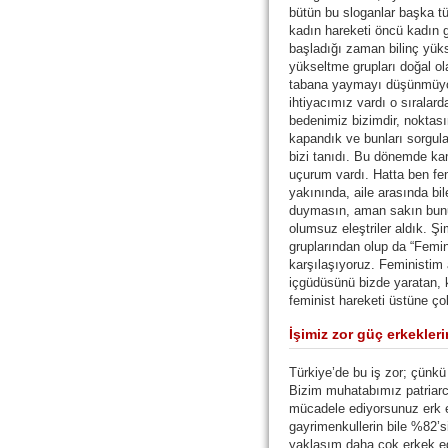
bütün bu sloganlar başka tü
kadın hareketi öncü kadın 
başladığı zaman bilinç yüks
yükseltme grupları doğal ol
tabana yaymayı düşünmüyor
ihtiyacımız vardı o sırala
bedenimiz bizimdir, noktası
kapandık ve bunları sorgu
bizi tanıdı. Bu dönemde ka
uçurum vardı. Hatta ben fem
yakınında, aile arasında b
duymasın, aman sakın bunu 
olumsuz eleştriler aldık. Şi
gruplarından olup da “Femi
karşılaşıyoruz. Feministim
içgüdüsünü bizde yaratan, k
feminist hareketi üstüne çok
İşimiz zor güç erkekleri
Türkiye’de bu iş zor; çünkü
Bizim muhatabımız patriarc
mücadele ediyorsunuz erk e
gayrimenkullerin bile %82’s
yaklaşım daha çok erkek 