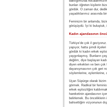
baktığımızda hocalarımızın,
bunları öğreten kişilerin bi
gördük. O zaman dur, dedik.
yaşadıklarımız arasında bir 
Feminizm bir anlamda, biz
görüşüydü. İyi ki buluştuk, 
Kadın ajandasının önc
Türkiye’de çok il geziyoru
yapıyor, hatta şimdi ilçele
gördük ki kadın erkek eşits
yaygınlaşmış. Bunların çeşit
değilim, diye başlayan kad
diyen erkekten ve ben çok 
dayanışmasının çok geri no
söylemlerine, eylemlerine, 
Uçan Süpürge olarak bizim 
görmek. Radikal bir feminis
erkek eşitsizliğini kaldırm
hareketinin ajandasının içer
belirlemek. Bu önceliklerin
bahsettiğim vizyonunun dı