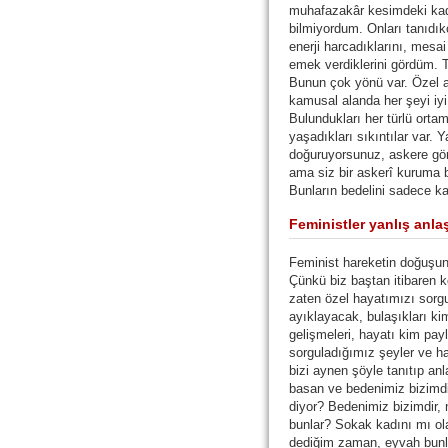
muhafazakâr kesimdeki kad
bilmiyordum. Onları tanıdık
enerji harcadıklarını, mesai
emek verdiklerini gördüm. 
Bunun çok yönü var. Özel a
kamusal alanda her şeyi iyi
Bulundukları her türlü ortam
yaşadıkları sıkıntılar var.
doğuruyorsunuz, askere gön
ama siz bir askerî kuruma 
Bunların bedelini sadece k
Feministler yanlış anla
Feminist hareketin doğuşun
Çünkü biz baştan itibaren 
zaten özel hayatımızı sorg
ayıklayacak, bulaşıkları k
gelişmeleri, hayatı kim pay
sorguladığımız şeyler ve h
bizi aynen şöyle tanıtıp anl
basan ve bedenimiz bizimdi
diyor? Bedenimiz bizimdir, 
bunlar? Sokak kadını mı ol
dediğim zaman, eyvah bunlar