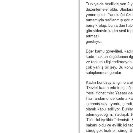
Türkiye’de özellikle son 2 yı
düzenlemeler oldu. Uluslara
yerine geldi. Yani kâğıt üze
tamamıyla sağlanmış görün
barışık olup, bunlardan ha
görevlileriyle kadın sivil t
artması
ge
Eğer kamu görevlileri, kad
kadın hakları örgütlerinin i
ve toplumu ilgilendirmeyen
çok yanlış bir şey. Bu konu
sahiplenmesi gerekir.
Kadın konusuyla ilgili olar
“Devlet kadın-erkek eşitliği
Yerel Yönetimler Yasası de
Hazirandan önce kadına kar
işlenmiş sayılıyordu, şimdi
olarak kabul ediliyor. Bun
edemeyeceğim: Yaklaşık 10
“Flört fahişeliktir.” demişti
bakanı oldu ve evlilik içi t
süreç çok hızlı bir süreç. B