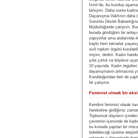
İzmir’de, bu kuruluş aşama
birsiyim. Daha sonra kadın
Dayanışma Vakfının daha 
Sorumlu Devlet Bakanlığına
Müdürlüğünde çalıştım. Bu
burada gördüğüm bir anlayı
yapıyorlar ama aralarında 
kaybı hem tekrarlar yaşanıy
sivil toplum örgütü kurulabil
miyim, dedim. Kadın hareket
yola çıktık ve böylece uça
10 yaşında. Kadın örgütleri a
dayanışmanın artmasına yön
Kurulduğundan beri de yapt
bir çalışma.
Feminist olmak bir eksi
Kendimi feminist olarak ta
hareketine girdiğimiz zama
Toplumsal olayların içinde
çevremin içersinde de kadın
bu konuda yapılan bir müca
bölebileceği üzerine eleştir
anlamda o dönemlerde femi