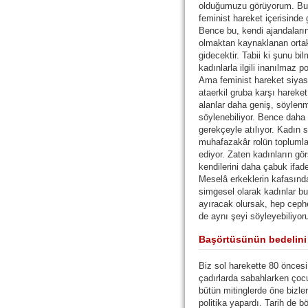
olduğumuzu görüyorum. Bun
feminist hareket içerisinde
Bence bu, kendi ajandaları
olmaktan kaynaklanan orta
gidecektir. Tabii ki şunu b
kadınlarla ilgili inanılmaz p
Ama feminist hareket siyasi
ataerkil gruba karşı hareke
alanlar daha geniş, söylenm
söylenebiliyor. Bence daha 
gerekçeyle atılıyor. Kadın s
muhafazakâr rolün toplumla
ediyor. Zaten kadınların g
kendilerini daha çabuk ifad
Meselâ erkeklerin kafasınd
simgesel olarak kadınlar b
ayıracak olursak, hep cephe
de aynı şeyi söyleyebiliyor
Başörtüsünün bedelini
Biz sol harekette 80 önces
çadırlarda sabahlarken çoc
bütün mitinglerde öne bizle
politika yapardı. Tarih de b