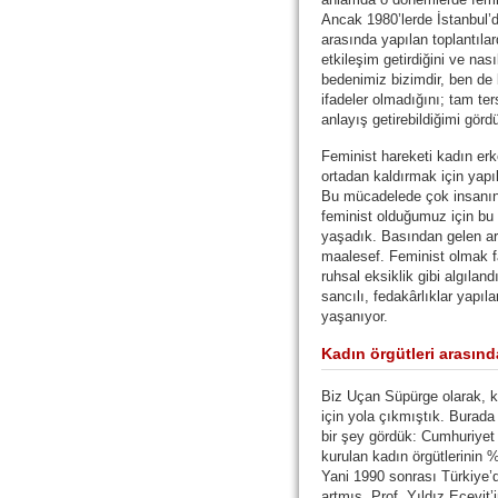
Ancak 1980’lerde İstanbul’d
arasında yapılan toplantılar
etkileşim getirdiğini ve nas
bedenimiz bizimdir, ben de
ifadeler olmadığını; tam ter
anlayış getirebildiğimi görd
Feminist hareketi kadın erke
ortadan kaldırmak için yap
Bu mücadelede çok insanın
feminist olduğumuz için bu 
yaşadık. Basından gelen ar
maalesef. Feminist olmak fa
ruhsal eksiklik gibi algıland
sancılı, fedakârlıklar yapıl
yaşanıyor.
Kadın örgütleri arasın
Biz Uçan Süpürge olarak, k
için yola çıkmıştık. Burada
bir şey gördük: Cumhuriyet
kurulan kadın örgütlerinin 
Yani 1990 sonrası Türkiye’d
artmış. Prof. Yıldız Ecevit