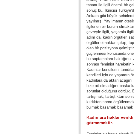
tabanı ile ilgili önemli bir 
sonuç bu. İkincisi Türkiye’d
Ankara gibi büyük şehirlerd
yayılmış. Yayılmanın ötesi
ilgilenen bir kurum olmakta
çevreyle ilgili, yaşamla ilgi
adım da, kadın örgütleri sa
örgütler olmaktan çıkıp, to
olan bir pozisyona gelmişti
güçlenmesi konusunda öneml
bu saptamalara baktığınız 
sonrası feminist hareketin ka
Kadınlar kendilerini tanıdıl
kendileri için de yaşamın 
kadınlara da aktarılacağını
bize ait olmadığını başka k
sorunlar olduğunu gördük. 
tartışmak, tartıştıktan son
kıldıktan sonra örgütlenme
bulmak basamak basamak yer
Kadınlara haklar verild
görmemektir.