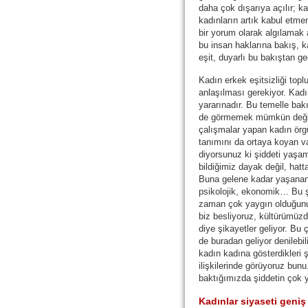
daha çok dışarıya açılır; ka
kadınların artık kabul etmem
bir yorum olarak algılamak
bu insan haklarına bakış, k
eşit, duyarlı bu bakıştan ge
Kadın erkek eşitsizliği topl
anlaşılması gerekiyor. Kadı
yararınadır. Bu temelle bakı
de görmemek mümkün değil
çalışmalar yapan kadın örgü
tanımını da ortaya koyan v
diyorsunuz ki şiddeti yaşa
bildiğimiz dayak değil, hat
Buna gelene kadar yaşanan 
psikolojik, ekonomik… Bu şi
zaman çok yaygın olduğunu
biz besliyoruz, kültürümüzd
diye şikayetler geliyor. Bu 
de buradan geliyor denilebili
kadın kadına gösterdikleri 
ilişkilerinde görüyoruz bunu
baktığımızda şiddetin çok 
Kadınlar siyaseti geni