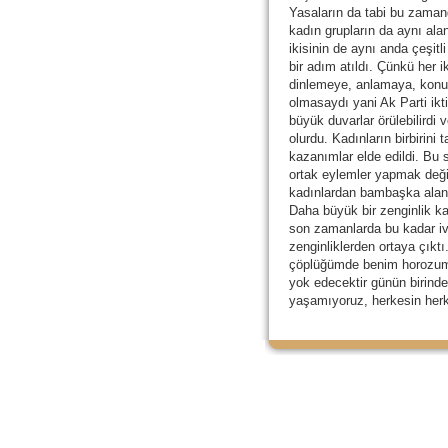
Yasaların da tabi bu zaman
kadın grupların da aynı al
ikisinin de aynı anda çeşit
bir adım atıldı. Çünkü her ik
dinlemeye, anlamaya, konu
olmasaydı yani Ak Parti ik
büyük duvarlar örülebilirdi 
olurdu. Kadınların birbirin
kazanımlar elde edildi. Bu
ortak eylemler yapmak deği
kadınlardan bambaşka alanl
Daha büyük bir zenginlik ka
son zamanlarda bu kadar i
zenginliklerden ortaya çıkt
çöplüğümde benim horozum ö
yok edecektir günün birind
yaşamıyoruz, herkesin herke