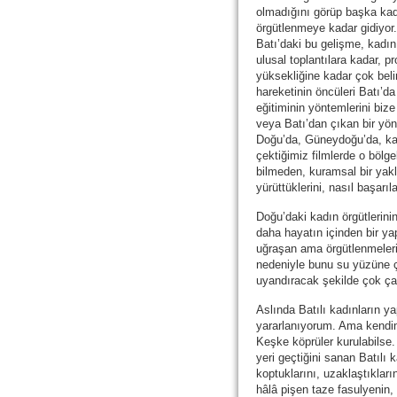
olmadığını görüp başka kad
örgütlenmeye kadar gidiyor
Batı’daki bu gelişme, kadın 
ulusal toplantılara kadar, pr
yüksekliğine kadar çok beli
hareketinin öncüleri Batı’da
eğitiminin yöntemlerini bize
veya Batı’dan çıkan bir yön
Doğu’da, Güneydoğu’da, kad
çektiğimiz filmlerde o bölgel
bilmeden, kuramsal bir yakl
yürüttüklerini, nasıl başarıla
Doğu’daki kadın örgütlerinin 
daha hayatın içinden bir ya
uğraşan ama örgütlenmeleri
nedeniyle bunu su yüzüne ç
uyandıracak şekilde çok çal
Aslında Batılı kadınların y
yararlanıyorum. Ama kendi
Keşke köprüler kurulabilse. 
yeri geçtiğini sanan Batılı 
koptuklarını, uzaklaştıklar
hâlâ pişen taze fasulyenin,