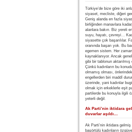
Türkiye’de bize göre iki an
siyaset, mecliste, diğeri g
Geniş alanda en fazla siyas
birliğinden manavlara kadar
alanlara bakın. Biz yereli e
suyu, hayatı, çevreyi… Kad
siyasette çok başarılılar. 
oranında başarı yok. Bu baş
egemen sistem. Her zaman 
kaynaklanıyor. Ancak genel 
gibi bir tablonun aktarılmı
Çünkü kadınların bu konudak
olmamış olması, önlerindek
engellerden biri maddî dur
üzerinde, yani kadınlar bug
olmak için erkeklerle eşit 
partilerde bu konuyla ilgili
yeterli değil.
Ak Parti’nin iktidara ge
duvarlar aşıldı…
Ak Parti’nin iktidara gelmi
başörtülü kadınların özgüvenl