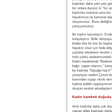
kadınları daha yeni yeni gö
biz onlara diyoruz ki “Siz 
katılımla mümkün ama biz e
hayatımıza ne kamusal ala
oluyorsunuz. Bunu dediğini
çatışıyorsunuz.
Bir kadını tanımlayın: Evde 
kolaylaştırır. Belki dünyay
birden bire bir kişi bir başk
hayatını onun için feda edi
yazdılar erkeklerin terste
türlü çünkü anlatamıyorduk.
Kadın hareketinde “Bedeni
bağır, yapan utansın.” kamp
bu kadınlar “Dayağa hayır!”
yürüyüşün nedeni Çorum’da 
karnından sıpayı eksik etm
kadına şiddet uyguluyorsan 
okuyan avukat arkadaşların
Kadın hareketi doğuda 
Artık kadınlar daha çok dışa
zaman diğer kadınları görüyo