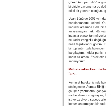
Çünkü Avrupa Birliği’ne girm
birbiriyle dayanışma ve deği
edici bir yanının olduğunu 
Uçan Süpürge 2003 yılınd
hazırlanmasını üstlendi. O
kadınlar arasında ciddî bir sı
anlayamayan, farklı dünyala
insanlar olarak tanımlıyorla
ne kadar zenginlik doğduğu
nasıl taşıdıklarını gördük.
bir toplantımızda bulundum
karşılaştım. İktidar partisi,
kadın bir arada. Erkeklerin 
sanmıyorum.
Muhafazakâr kesimle fe
farklı.
Feminist hareket içinde bul
sözleşmeler, Avrupa Birliği
çalışma yaptıklarını görüy
ise kendilerini sorgulayan,
istiyoruz diyen, sadece aile
konumlandırmayan bir kadın