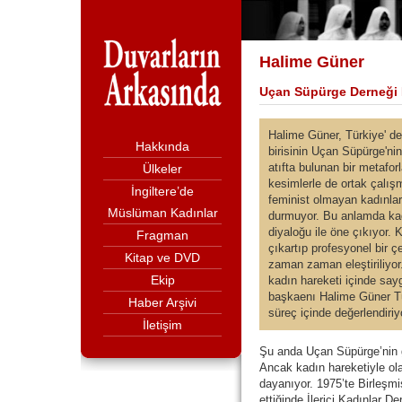
Halime Güner
Uçan Süpürge Derneği
Halime Güner, Türkiye' de
Hakkında
birisinin Uçan Süpürge'ni
atıfta bulunan bir metafo
Ülkeler
kesimlerle de ortak çalış
İngiltere’de
feminist olmayan kadınlar
Müslüman Kadınlar
durmuyor. Bu anlamda kadı
diyaloğu ile öne çıkıyor.
Fragman
çıkartıp profesyonel bir 
Kitap ve DVD
zaman zaman eleştiriliyo
Ekip
kadın hareketi içinde say
başkaenı Halime Güner Tür
Haber Arşivi
süreç içinde değerlendiriy
İletişim
Şu anda Uçan Süpürge’nin 
Ancak kadın hareketiyle ola
dayanıyor. 1975’te Birleşmiş
ettiğinde İlerici Kadınlar D