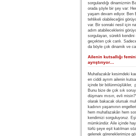
sorgulandığı dinamizmin Ba
orada şöyle bir şey var: He
yaşam devam ediyor. Ben Ba
tehlikeli olabileceğini gör
var. Bir sonraki nesil için n
adım atabileceklerini görü
sorgulayan, sürekli kendini 
geçekten çok canlı. Sadece 
da böyle çok dinamik ve ca
Ailenin kutsallığı femin
ayrıştırıyor…
Muhafazakâr kesimdeki kadı
en ciddi ayrım ailenin kutsa
içinde bir bölünmüşlükler, p
Bunu bize de çok sık soruy
düşmanı mısın, evli misin?”
olarak bakacak olursak muh
kadının yaşamının engelleri
hem muhafazakârı hem sosyal
kendimizi sorguluyoruz. Eşi
mümkündür. Aile içinde hay
türlü şeye eşit katılman sö
gelenek göreneklerimize gö