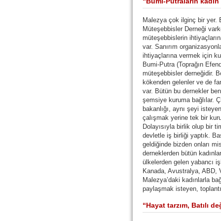
“Bumi-Putraların kadın
Malezya çok ilginç bir yer
Müteşebbisler Derneği var
müteşebbislerin ihtiyaçları
var. Sanırım organizasyonlar
ihtiyaçlarına vermek için kur
Bumi-Putra (Toprağın Efend
müteşebbisler derneğidir. Böy
kökenden gelenler ve de farkl
var. Bütün bu dernekler ben
şemsiye kuruma bağlılar. 
bakanlığı, aynı şeyi istey
çalışmak yerine tek bir kur
Dolayısıyla birlik olup bir t
devletle iş birliği yaptık.
geldiğinde bizden onları misa
derneklerden bütün kadınları
ülkelerden gelen yabancı işk
Kanada, Avustralya, ABD, 
Malezya’daki kadınlarla bağ
paylaşmak isteyen, toplantı
“Hayat tarzım, Batılı d