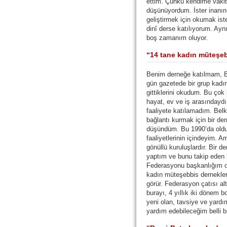
ettim. Çünkü kendime vakit
düşünüyordum. İster inanın 
geliştirmek için okumak is
dinî derse katılıyorum. Ay
boş zamanım oluyor.
“14 tane kadın müteşeb
Benim derneğe katılmam, Bo
gün gazetede bir grup kadı
gittiklerini okudum. Bu çok
hayat, ev ve iş arasındaydı
faaliyete katılamadım. Belki
bağlantı kurmak için bir dern
düşündüm. Bu 1990’da oldu
faaliyetlerinin içindeyim. A
gönüllü kuruluşlardır. Bir d
yaptım ve bunu takip eden 
Federasyonu başkanlığım o
kadın müteşebbis dernekler
görür. Federasyon çatısı al
burayı, 4 yıllık iki dönem 
yeni olan, tavsiye ve yardım
yardım edebileceğim belli 