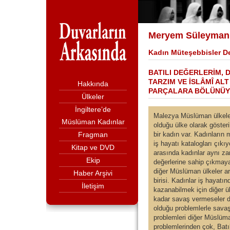
Meryem Süleyman
Kadın Müteşebbisler D
BATILI DEĞERLERİM, 
TARZIM VE İSLÂMÎ AL
Hakkında
PARÇALARA BÖLÜNÜ
Ülkeler
İngiltere’de
Malezya Müslüman ülkeler 
Müslüman Kadınlar
olduğu ülke olarak göster
Fragman
bir kadın var. Kadınların 
iş hayatı katalogları çıkı
Kitap ve DVD
arasında kadınlar aynı za
Ekip
değerlerine sahip çıkmaya
diğer Müslüman ülkeler ar
Haber Arşivi
birisi. Kadınlar iş hayatın
İletişim
kazanabilmek için diğer 
kadar savaş vermeseler d
olduğu problemlerle sava
problemleri diğer Müslüma
problemlerinden çok, Batı