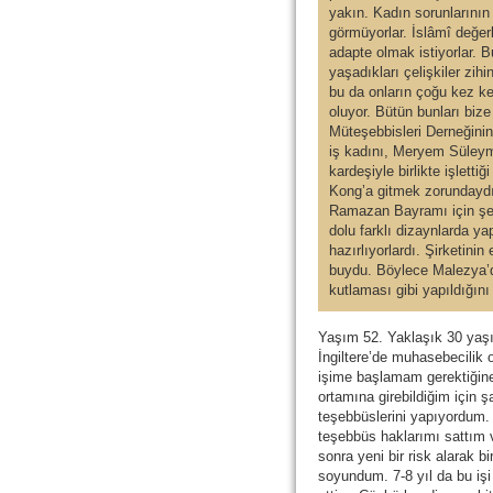
yakın. Kadın sorunlarının
görmüyorlar. İslâmî değe
adapte olmak istiyorlar
yaşadıkları çelişkiler zihin
bu da onların çoğu kez ke
oluyor. Bütün bunları biz
Müteşebbisleri Derneğinin
iş kadını, Meryem Süleyma
kardeşiyle birlikte işletti
Kong’a gitmek zorundaydı
Ramazan Bayramı için şek
dolu farklı dizaynlarda ya
hazırlıyorlardı. Şirketinin
buydu. Böylece Malezya’d
kutlaması gibi yapıldığın
Yaşım 52. Yaklaşık 30 yaşı
İngiltere’de muhasebecilik 
işime başlamam gerektiğine k
ortamına girebildiğim için
teşebbüslerini yapıyordum. 
teşebbüs haklarımı sattım 
sonra yeni bir risk alarak bi
soyundum. 7-8 yıl da bu işi 