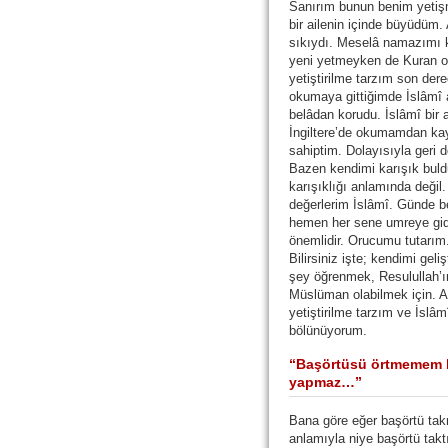
Sanırım bunun benim yetiş
bir ailenin içinde büyüdüm.
sıkıydı. Meselâ namazımı 
yeni yetmeyken de Kuran ok
yetiştirilme tarzım son dere
okumaya gittiğimde İslâmî 
belâdan korudu. İslâmî bir
İngiltere’de okumamdan kay
sahiptim. Dolayısıyla ger
Bazen kendimi karışık buld
karışıklığı anlamında değil
değerlerim İslâmî. Günde 
hemen her sene umreye gid
önemlidir. Orucumu tutarım. 
Bilirsiniz işte; kendimi ge
şey öğrenmek, Resulullah’ı
Müslüman olabilmek için. A
yetiştirilme tarzım ve İslâ
bölünüyorum.
“Başörtüsü örtmemem 
yapmaz…”
Bana göre eğer başörtü tak
anlamıyla niye başörtü tak