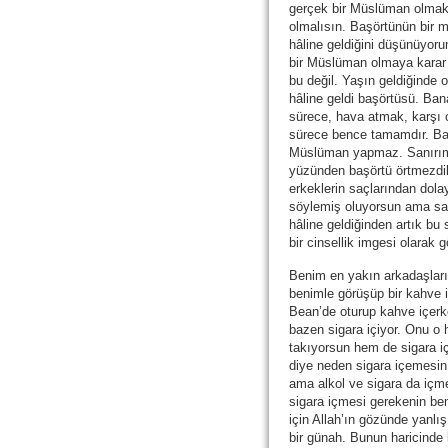
gerçek bir Müslüman olmak i
olmalısın. Başörtünün bir m
hâline geldiğini düşünüyor
bir Müslüman olmaya karar
bu değil. Yaşın geldiğinde 
hâline geldi başörtüsü. Ban
sürece, hava atmak, karşı 
sürece bence tamamdır. Ba
Müslüman yapmaz. Sanırım 
yüzünden başörtü örtmezdik
erkeklerin saçlarından dola
söylemiş oluyorsun ama sa
hâline geldiğinden artık bu 
bir cinsellik imgesi olarak
Benim en yakın arkadaşları
benimle görüşüp bir kahve 
Bean’de oturup kahve içerk
bazen sigara içiyor. Onu o 
takıyorsun hem de sigara iç
diye neden sigara içemesi
ama alkol ve sigara da iç
sigara içmesi gerekenin b
için Allah’ın gözünde yanlı
bir günah. Bunun haricinde 