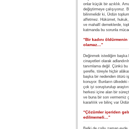
onlar küçük bir azıklık. Am
değiştirmeye çalışıyoruz. 
bilinmelidir ki, Ürdün top
affetmez. Hükümet, hukuk, h
ve mahallî derneklerde, topl
katmanda bu sorunla mücad
“Bir kadını öldürmenin t
olamaz…”
Değinmek istediğim başka h
cinayetleri olarak adlandırı
tanımlama değil. Çünkü bu 
şerefle, töreyle hiçbir al
başka bir nedenden ötürü iş
konuyor. Bunların ülkedeki s
çok iyi soruşturulup araştır
herkesi içine alan bir süreç
ve buna bir son vermemiz 
kararlılık ve bilinç var Ürd
“Çözümler içeriden gelm
edilmemeli…”
Belki de çoğu zaman evde ü