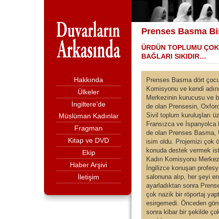
Prenses Basma Bin
ÜRDÜN TOPLUMU ÇOK 
BAĞLARI SIKIDIR…
Hakkında
Prenses Basma dört çocu
Komisyonu ve kendi adını
Ülkeler
Merkezinin kurucusu ve ba
İngiltere’de
de olan Prensesin, Oxford
Sivil toplum kuruluşları ü
Müslüman Kadınlar
Fransızca ve İspanyolca b
Fragman
de olan Prenses Basma, Ü
Kitap ve DVD
isim oldu. Projemizi çok 
konuda destek vermek iste
Ekip
Kadın Komisyonu Merkezin
Haber Arşivi
İngilizce konuşan profesyo
İletişim
salonuna alıp, her şeyi en
ayarladıktan sonra Prenses
çok nazik bir röportaj ya
esirgemedi. Önceden gönd
sonra kibar bir şekilde 