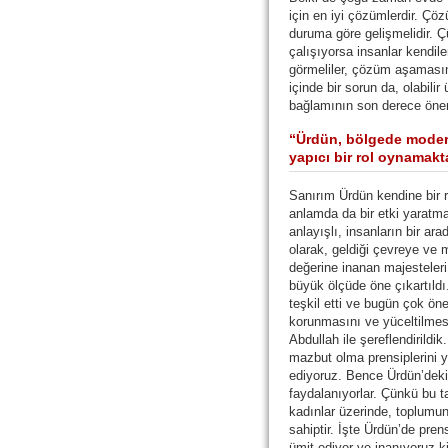
için en iyi çözümlerdir. Çöz
duruma göre gelişmelidir. 
çalışıyorsa insanlar kendil
görmeliler, çözüm aşamasın
içinde bir sorun da, olabilir 
bağlamının son derece öne
“Ürdün, bölgede modern
yapıcı bir rol oynamak
Sanırım Ürdün kendine bir ro
anlamda da bir etki yaratma
anlayışlı, insanların bir ar
olarak, geldiği çevreye ve 
değerine inanan majesteler
büyük ölçüde öne çıkartıldı
teşkil etti ve bugün çok ön
korunmasını ve yüceltilmesi
Abdullah ile şereflendirild
mazbut olma prensiplerini
ediyoruz. Bence Ürdün’deki
faydalanıyorlar. Çünkü bu t
kadınlar üzerinde, toplumun
sahiptir. İşte Ürdün’de pren
ümit ediyor ve inanıyoruz k