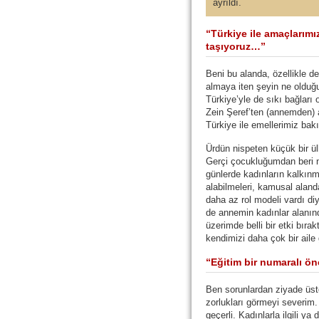
ayrıldı.
“Türkiye ile amaçlarımı
taşıyoruz…”
Beni bu alanda, özellikle de
almaya iten şeyin ne oldu
Türkiye’yle de sıkı bağları
Zein Şeref’ten (annemden) a
Türkiye ile emellerimiz bak
Ürdün nispeten küçük bir ülk
Gerçi çocukluğumdan beri nü
günlerde kadınların kalkınma
alabilmeleri, kamusal aland
daha az rol modeli vardı diye
de annemin kadınlar alanınd
üzerimde belli bir etki bıra
kendimizi daha çok bir aile 
“Eğitim bir numaralı ön
Ben sorunlardan ziyade üs
zorlukları görmeyi severim.
geçerli. Kadınlarla ilgili 