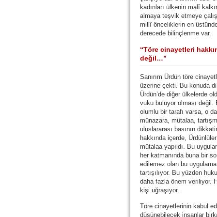
kadınları ülkenin malî kalk
almaya teşvik etmeye çalışı
millî önceliklerin en üstün
derecede bilinçlenme var.
“Töre cinayetleri hakk
değil…”
Sanırım Ürdün töre cinayetl
üzerine çekti. Bu konuda di
Ürdün’de diğer ülkelerde ol
vuku buluyor olması değil. E
olumlu bir tarafı varsa, o
münazara, mütalaa, tartışma
uluslararası basının dikka
hakkında içerde, Ürdünlüle
mütalaa yapıldı. Bu uygulam
her katmanında buna bir so
edilemez olan bu uygulama
tartışılıyor. Bu yüzden hu
daha fazla önem veriliyor. H
kişi uğraşıyor.
Töre cinayetlerinin kabul ed
düşünebilecek insanlar bir