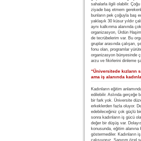
sahalarla ilgili olabilir. Ç
ziyade baş etmem gerekenl
bunların pek çoğuyla baş e
yaklaşık 30 küsur yıldır ça
aynı kalkınma alanında çok 
organizasyon, Ürdün Haşim
de tecrübelerim var. Bu org
gruplar arasında çalışan, ş
fonu olan, programlar yürüt
organizasyon bünyesinde çok
arzu ve fikirlerini dinleme ş
“Üniversitede kızların 
ama iş alanında kadınl
Kadınların eğitim anlamındak
edilebilir. Aslında gerçeğe 
bir fark yok. Üniversite dü
erkeklerden fazla oluyor. De
edebileceğiniz çok güçlü b
sonra kadınların iş gücü ol
değer bir düşüş var. Dolayı
konusunda, eğitim alanına k
göstermediler. Kadınların iş
çalışıyoruz. Sanırım özel se