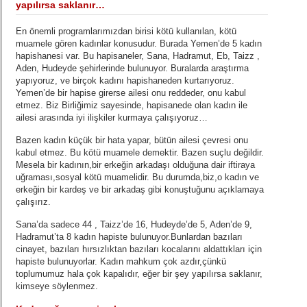
yapılırsa saklanır…
En önemli programlarımızdan birisi kötü kullanılan, kötü
muamele gören kadınlar konusudur. Burada Yemen’de 5 kadın
hapishanesi var. Bu hapisaneler, Sana, Hadramut, Eb, Taizz ,
Aden, Hudeyde şehirlerinde bulunuyor. Buralarda araştırma
yapıyoruz, ve birçok kadını hapishaneden kurtarıyoruz.
Yemen’de bir hapise girerse ailesi onu reddeder, onu kabul
etmez. Biz Birliğimiz sayesinde, hapisanede olan kadın ile
ailesi arasında iyi ilişkiler kurmaya çalışıyoruz…
Bazen kadın küçük bir hata yapar, bütün ailesi çevresi onu
kabul etmez. Bu kötü muamele demektir. Bazen suçlu değildir.
Mesela bir kadının,bir erkeğin arkadaşı olduğuna dair iftiraya
uğraması,sosyal kötü muamelidir. Bu durumda,biz,o kadın ve
erkeğin bir kardeş ve bir arkadaş gibi konuştuğunu açıklamaya
çalışırız.
Sana’da sadece 44 , Taizz’de 16, Hudeyde’de 5, Aden’de 9,
Hadramut’ta 8 kadın hapiste bulunuyor.Bunlardan bazıları
cinayet, bazıları hırsızlıktan bazıları kocalarını aldattıkları için
hapiste bulunuyorlar. Kadın mahkum çok azdır,çünkü
toplumumuz hala çok kapalıdır, eğer bir şey yapılırsa saklanır,
kimseye söylenmez.