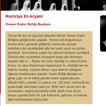
Remziye El-Aryani
Yemen Kadın Birliği Başkanı
Yemen’de bizi en şaşırtan anlardan birisini Yemen Kadın
Birliğine gittiğimizde yaşadık. Yemen yolculuğumuzun
hemen ikinci gününde gittiğimiz merkezde çalışan
kadınların da sokaklardaki gibi her tarafı siyah ve yüzleri
peçeliydi. Ama herkes yoğun bir çalışma temposu içindeydi.
Zihnimizdeki oryantalist önyargılar burgu gibi dönmeye
başladı tabii ki… Burası bir kadın derneği mi yoksa Kuran
Kursu’ mu diye düşünmeye başlamıştık ki, etraftaki her bir
kadının avukat, siyaset bilimci veya aktivist olduğunu
öğrenip kendimizden utandık. Kadın Birliği ülkedeki en
geniş çaplı ve en köklü gönüllü kadın organizasyonu.
Ülkede farklı yerlerde 21 şubesi var. 145 farklı merkezde bu
gruba bağlı aktiviteler yapılıyor. Birlik hem ulusal hem de
uluslararası organizasyonlarla ortak işlere imza atıyor,
dünya çapında farklı bir çok kalkınma, gelişme ve kadınla
ilgili konferanslara katılıyorlar.