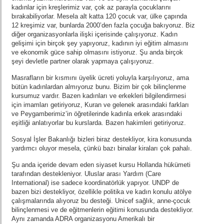
kadınlar için kreşlerimiz var, çok az parayla çocuklarını
bırakabiliyorlar. Mesela alt katta 120 çocuk var, ülke çapında
12 kreşimiz var, bunlarda 2000’den fazla çocuğa bakıyoruz. Biz
diğer organizasyonlarla ilişki içerisinde çalışıyoruz. Kadın
gelişimi için birçok şey yapıyoruz, kadının iyi eğitim almasını
ve ekonomik güce sahip olmasını istiyoruz. Şu anda birçok
şeyi devletle partner olarak yapmaya çalışıyoruz.
Masrafların bir kısmını üyelik ücreti yoluyla karşılıyoruz, ama
bütün kadınlardan almıyoruz bunu. Bizim bir çok bilinçlenme
kursumuz vardır. Bazen kadınları ve erkekleri bilgilendirmesi
için imamları getiriyoruz, Kuran ve gelenek arasındaki farkları
ve Peygamberimiz’in öğretilerinde kadınla erkek arasındaki
eşitliği anlatıyorlar bu kurslarda. Bazen hakimleri getiriyoruz.
Sosyal İşler Bakanlığı bizleri biraz destekliyor, kira konusunda
yardımcı oluyor mesela, çünkü bazı binalar kiraları çok pahalı.
Şu anda içeride devam eden siyaset kursu Hollanda hükümeti
tarafından destekleniyor. Uluslar arası Yardım (Care
International) ise sadece koordinatörlük yapıyor. UNDP de
bazen bizi destekliyor, özellikle politika ve kadın konulu atölye
çalışmalarında alıyoruz bu desteği. Unicef sağlık, anne-çocuk
bilinçlenmesi ve de eğitmenlerin eğitimi konusunda destekliyor.
Aynı zamanda ADRA organizasyonu Amerikalı bir