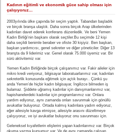
Kadının eğitimli ve ekonomik güce sahip olması için
çalışıyoruz…
2003yılında ülke çapında bir seçim yaptık. Tabandan başladık
ve birçok branşa ulaştık. Daha sonra birçok Arap ülkelerinden
kadınları davet ederek konferans düzenledik. Ve beni Yemen
Kadın Birliği’nin başkanı olarak seçtiler.Bu seçimde 12 kişi
daha seçildi benimle beraber ve ofiste 30 kişiyiz. Ben başkan,
başkan yardımcısı, genel sekreter ve diğer yöneticiler. Diğer 13
branşta da 9 liderimiz var. Genel olarak 75.000 üyemiz var. Bir
sürü aktivitemiz var.
Yemen Kadın Birliğinde birçok çalışanımız var. Fakir aileler için
mikro kredi veriyoruz, bilgisayar laboratuarlarımız var, kadınları
sekreterlik konusunda eğitmek için açtık burayı.. Çünkü şu
anda Yemen’de hiçbir kadın bilgisayar, İngilizce bilmeden iş
bulamaz. Şiddete uğramış kadınlar için danışmanlarımız var,
hapishanelerdeki kadınlar için programlarımız var. Onlara
yardım ediyoruz, aynı zamanda onları savunmak için gönüllü
avukatlar buluyoruz. Ortada kalmış kadınlara yadım ediyoruz,
eğer ailesiyle kavga etmişse, ailesiyle arasını düzeltmeye
çalışıyoruz, ve iyi avukatlar buluyoruz onu savunması için.
Geleneksel kıyafetlerin elişlerini yapan kadınlarımız var. Birçok
okuma yazma kursumuz var. Ve de aynı zamanda çalışan