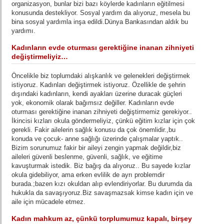
organizasyon, bunlar bizi bazı köylerde kadınların eğitilmesi
konusunda destekliyor. Sosyal yardım da alıyoruz, mesela bu
bina sosyal yardımla inşa edildi.Dünya Bankasından aldık bu
yardımı.
Kadınların evde oturması gerektiğine inanan zihniyeti
değiştirmeliyiz…
Öncelikle biz toplumdaki alışkanlık ve gelenekleri değiştirmek
istiyoruz. Kadınları değiştirmek istiyoruz. Özellikle de şehrin
dışındaki kadınların, kendi ayakları üzerine duracak güçleri
yok, ekonomik olarak bağımsız değiller. Kadınların evde
oturması gerektiğine inanan zihniyeti değiştirmemiz gerekiyor..
İkincisi kızları okula göndermeliyiz, çünkü eğitim kızlar için çok
gerekli. Fakir ailelerin sağlık konusu da çok önemlidir.,bu
konuda ve çocuk- anne sağlığı üzerinde çalışmalar yaptık..
Bizim sorunumuz fakir bir aileyi zengin yapmak değildir,biz
aileleri güvenli beslenme, güvenli, sağlık, ve eğitime
kavuşturmak istedik. Biz bağış da alıyoruz.. Bu sayede kızlar
okula gidebiliyor, ama erken evlilik de ayrı problemdir
burada.;bazen kızı okuldan alıp evlendiriyorlar. Bu durumda da
hukukla da savaşıyoruz.Biz savaşmazsak kimse kadın için ve
aile için mücadele etmez.
Kadın mahkum az, çünkü torplumumuz kapalı, birşey