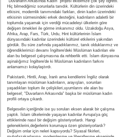
"Duvarların Arkasında Kadın" projesi ekibimize çok şey öğretti.
Hiç bilmediğimiz sorunlarla tanıdık. Kültürlerin din üzerindeki
etkisini, modernlik tanımındaki farkları, dinin kadın üzerindeki
etkisinin sürmesindeki erkek desteğini, kadınların adaletli bir
toplumda yaşamak için verdiği mücadeleyi ülkelerin göre
değişen örnekleri ile görme imkanımız oldu. Uzakdoğu Asya,
Afrika, Arap, Fars, Türk, Urdu, Hint kültürlerinin İslam
dünyasındaki kadınlar üzerindeki kültürel etkilerini yakından
gördük. Bu süre zarfında yaşadıklarımız, tanık olduklarımız ve
öğrendiklerimizi devamı İngiltere'deki Müslüman kadınları ele
alan bu belgesel çalışmasına da rehberlik etti. İslam dünyasına
aşinalığımız İngiltere'de ki Müslüman kadınların farkını
anlamamızı kolaylaştırdı.
Pakistanlı, Hintli, Arap, İranlı ama kendilerini İngiliz olarak
tanımlayan müslüman kadınların, arayışları, sorunları
yaşadıkları toplum ile çelişkileri,uyumlarını ele alan bu
belgesel; "Duvarların Arkasında" başka bir müslüman kadın
profili ortaya çıkardı.
Belgeselin içeriğinde ise şu soruları eksen alarak bir çalışma
yaptık. İslam ülkelerinde yaşayan kadınlar Avrupa'ya göç
ettiklerinde nasıl bir değişim gösteriyorlardı. Hangi
geleneklerini,değerlerini korumaya özen gösteriyorlardı?
Değişim onlar için neleri kapsıyordu? Siyasal fikirleri,
muhafazakarlaşma, modernleşme ve liberalleşme ekseninde