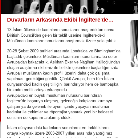
Duvarların Arkasında Ekibi İngiltere'de…
13 İslam ülkesinde kadınların sorunlarını araştırdıktan sonra
Biritish Council'den gelen bir teklif üzerine İngiltere'deki
Müslüman kadınların sorunlarını araştırmak üzere yola çıktık.
20-28 Şubat 2009 tarihleri arasında Londra'da ve Birmingham'da
başladık çekimlere. Müslüman kadınların sorunlarına bu sefer
Avrupa'dan bakacaktık. Aslıhan Eker ve Nagihan Haliloğlu'ndan
oluşan araştırma ekibimiz ile birlikte çekimlere başladığımızda
Avrupalı müslüman kadın profili üzerini daha çok çalışma
yapılması gerektiğini gördük. Çünkü Avrupa; hem tüm İslam
dünyasındaki kadın çeşitililiğini barındırıyor hem de bambaşka
bir kadın profili ortaya çıkarıyordu.
Avrupa'daki en büyük müslüman nüfusunu barındıran
İngiltere'de başarıya ulaşmış, geleneğin kalıplarını kırmaya
çalışan ya da gelenek ile uyum içinde yaşayan müslüman
kadınlar ile çekimler ve röportajlar yaparak yeni bir belgesel
serisinin de kapısını aralamış olduk.
İslam dünyasındaki kadınların sorunlarını ve farklılıklarını
ortaya koymak üzere 2003-2007 yılları arasında yaptığımız