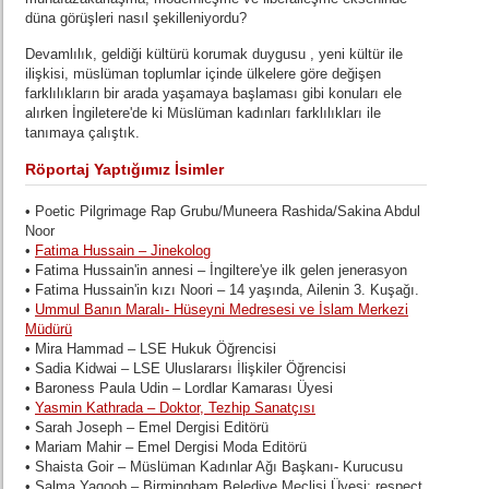
düna görüşleri nasıl şekilleniyordu?
Devamlılık, geldiği kültürü korumak duygusu , yeni kültür ile
ilişkisi, müslüman toplumlar içinde ülkelere göre değişen
farklılıkların bir arada yaşamaya başlaması gibi konuları ele
alırken İngiletere'de ki Müslüman kadınları farklılıkları ile
tanımaya çalıştık.
Röportaj Yaptığımız İsimler
• Poetic Pilgrimage Rap Grubu/Muneera Rashida/Sakina Abdul
Noor
•
Fatima Hussain – Jinekolog
• Fatima Hussain'in annesi – İngiltere'ye ilk gelen jenerasyon
• Fatima Hussain'in kızı Noori – 14 yaşında, Ailenin 3. Kuşağı.
•
Ummul Banın Maralı- Hüseyni Medresesi ve İslam Merkezi
Müdürü
• Mira Hammad – LSE Hukuk Öğrencisi
• Sadia Kidwai – LSE Uluslararsı İlişkiler Öğrencisi
• Baroness Paula Udin – Lordlar Kamarası Üyesi
•
Yasmin Kathrada – Doktor, Tezhip Sanatçısı
• Sarah Joseph – Emel Dergisi Editörü
• Mariam Mahir – Emel Dergisi Moda Editörü
• Shaista Goir – Müslüman Kadınlar Ağı Başkanı- Kurucusu
• Salma Yaqoob – Birmingham Belediye Meclisi Üyesi; respect