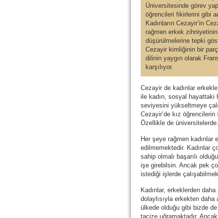
Üniversitesinde görev yap
öğrencileri fikirlerini gib
Kadınların Cezayir’in Cez
rağmen erkek zihniyetinin 
düşürülmelerine tepki gös
Cezayir kimliğinin bir pa
dilinin yaygın olarak Fra
karşılıyor.
Cezayir de kadınlar erkekle 
ile kadın, sosyal hayattaki h
seviyesini yükseltmeye çal
Cezayir’de kız öğrencilerin
Özellikle de üniversitelerd
Her şeye rağmen kadınlar e
edilmemektedir. Kadınlar ç
sahip olmalı başarılı olduğu
işe girebilsin. Ancak pek ç
istediği işlerde çalışabilmek
Kadınlar, erkeklerden daha
dolaylısıyla erkekten daha 
ülkede olduğu gibi bizde de 
tacize uğramaktadır. Ancak b